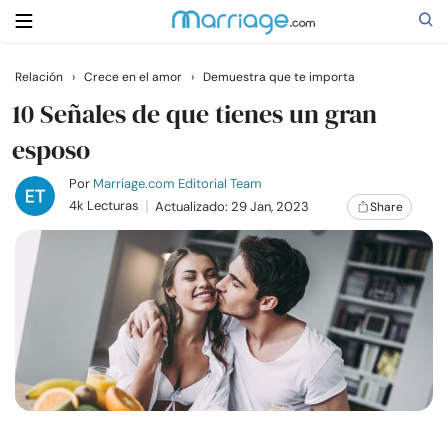
Relación
›
Crece en el amor
›
Demuestra que te importa
Buscar
10 Señales de que tienes un gran
esposo
Casarse
Por
Marriage.com Editorial Team
4k Lecturas
Actualizado: 29 Jan, 2023
Share
Relaciones
Familia
Ayuda
Cursos