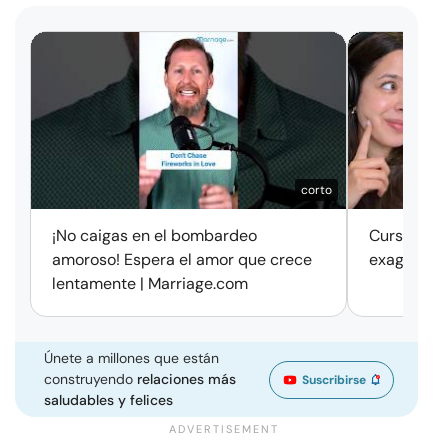
corto
¡No caigas en el bombardeo
Cursos de 
amoroso! Espera el amor que crece
exageració
lentamente | Marriage.com
Únete a millones que están
construyendo
relaciones más
Suscribirse
saludables y felices