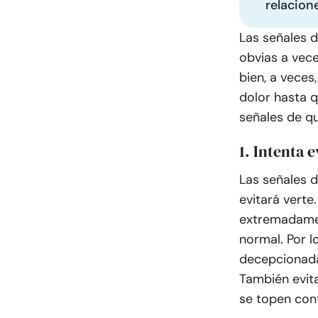
relacion
Las señales 
obvias a vece
bien, a veces
dolor hasta q
señales de qu
1. Intenta e
Las señales d
evitará vert
extremadamen
normal. Por l
decepcionadas
También evita
se topen cont