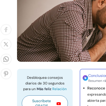
Conclusio
Desbloquea consejos
Resumen rá
diarios de 30 segundos
Reconoce e
para un
Más feliz
Relación
expresando
abierta par
Suscríbete
GRATIS