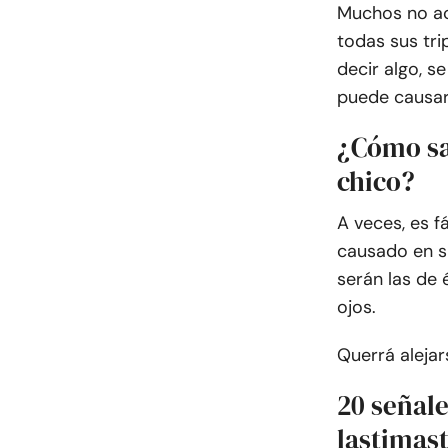
Muchos no ac
todas sus tri
decir algo, s
puede causar 
¿Cómo sab
chico?
A veces, es f
causado en su
serán las de 
ojos.
Querrá alejar
20 señal
lastimas