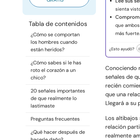
Lee sus se
sienta vist
Compromét
Tabla de contenidos
que ambos 
más fuerte
¿Cómo se comportan
los hombres cuando
están heridos?
¿Esto ayudó?
¿Cómo sabes si le has
Conociendo m
roto el corazón a un
señales de qu
chico?
recién comien
20 señales importantes
que una relac
de que realmente lo
Llegará a su 
lastimaste
Los altibajos
Preguntas frecuentes
relación part
¿Qué hacer después de
realmente am
hacerle daño?