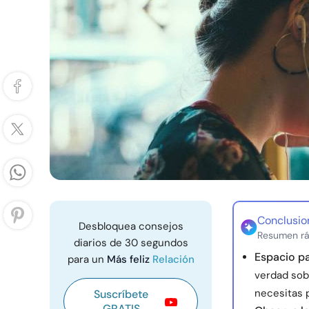
Conclusio
Desbloquea consejos
Resumen rá
diarios de 30 segundos
Espacio pa
para un
Más feliz
Relación
verdad sobr
necesitas 
Suscríbete
GRATIS