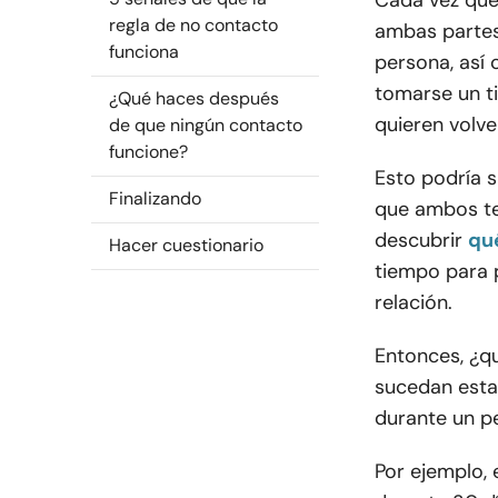
Cada vez que
regla de no contacto
ambas partes
funciona
persona, así 
tomarse un t
¿Qué haces después
quieren volve
de que ningún contacto
funcione?
Esto podría s
Finalizando
que ambos te
descubrir
qué
Hacer cuestionario
tiempo para 
relación.
Entonces, ¿qu
sucedan esta
durante un p
Por ejemplo, 