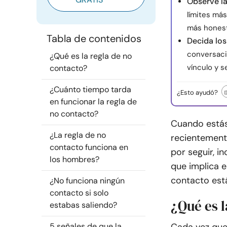
Observe la
límites más
más honest
Tabla de contenidos
Decida lo
conversaci
¿Qué es la regla de no
vínculo y s
contacto?
¿Cuánto tiempo tarda
¿Esto ayudó?
en funcionar la regla de
no contacto?
Cuando está
¿La regla de no
recientement
contacto funciona en
por seguir, in
los hombres?
que implica e
contacto est
¿No funciona ningún
contacto si solo
¿Qué es l
estabas saliendo?
5 señales de que la