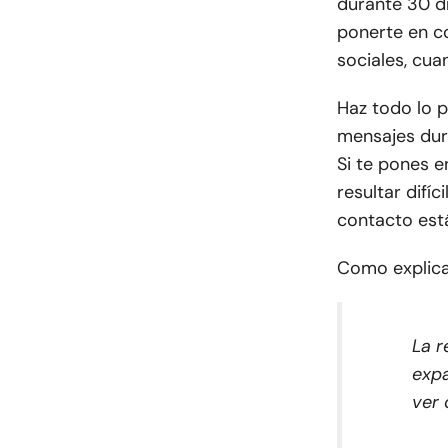
durante 30 dí
ponerte en co
sociales, cua
Haz todo lo p
mensajes dur
Si te pones e
resultar difíc
contacto est
Como explica
La r
expa
ver 