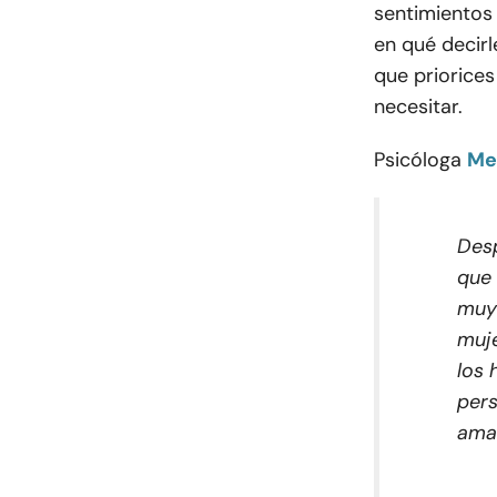
sentimientos 
en qué decirl
que priorices
necesitar.
Psicóloga
Me
Desp
que 
muy
muje
los 
per
ama