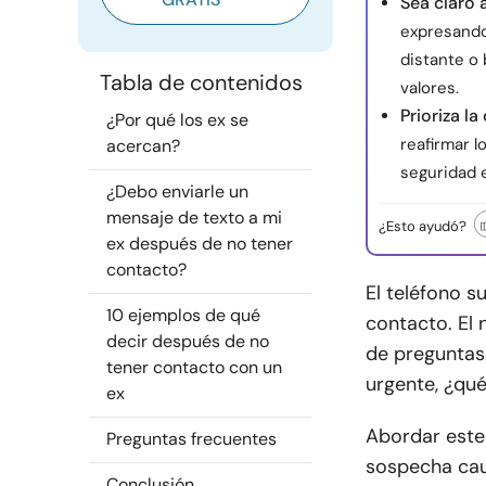
Sea claro 
expresando
distante o 
Tabla de contenidos
valores.
Prioriza la
¿Por qué los ex se
reafirmar l
acercan?
seguridad 
¿Debo enviarle un
mensaje de texto a mi
¿Esto ayudó?
ex después de no tener
contacto?
El teléfono s
10 ejemplos de qué
contacto. El 
decir después de no
de preguntas
tener contacto con un
urgente, ¿qu
ex
Abordar este 
Preguntas frecuentes
sospecha caut
Conclusión