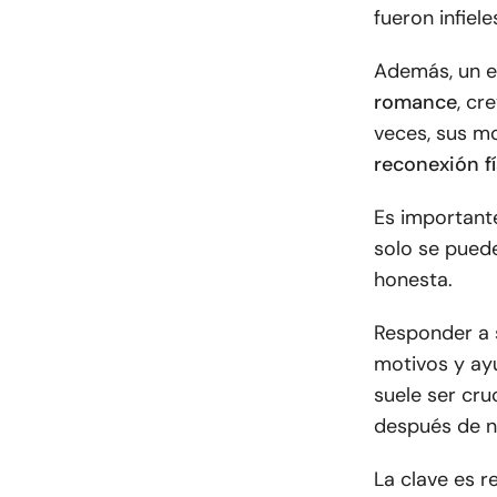
fueron infiele
Además, un e
romance
, cr
veces, sus m
reconexión fí
Es important
solo se pued
honesta.
Responder a s
motivos y ay
suele ser cru
después de n
La clave es r