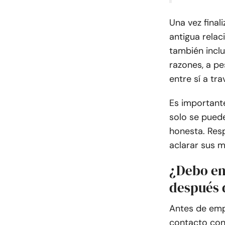
Una vez final
antigua relac
también inclu
razones, a pe
entre sí a tr
Es important
solo se pued
honesta. Res
aclarar sus m
¿Debo en
después 
Antes de emp
contacto con 