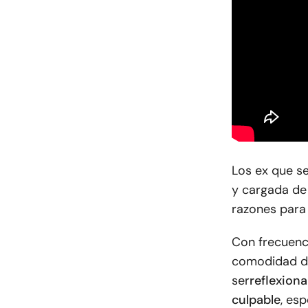
Los ex que s
y cargada de 
razones para
Con frecuenc
comodidad de
ser
reflexion
culpable
, es