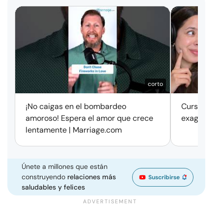
corto
¡No caigas en el bombardeo
Cursos de 
amoroso! Espera el amor que crece
exageració
lentamente | Marriage.com
Únete a millones que están
construyendo
relaciones más
Suscribirse
saludables y felices