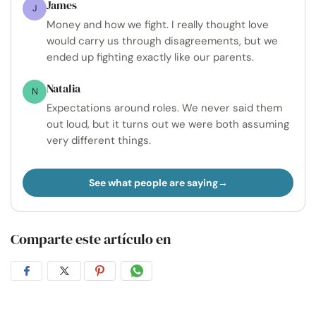
James
J
Money and how we fight. I really thought love
would carry us through disagreements, but we
ended up fighting exactly like our parents.
Natalia
N
Expectations around roles. We never said them
out loud, but it turns out we were both assuming
very different things.
See what people are saying
Comparte este artículo en
Compartir
Compartir
Compartir
Compartir
en
en
en
por
Facebook
Twitter
Pinterest
WhatsApp