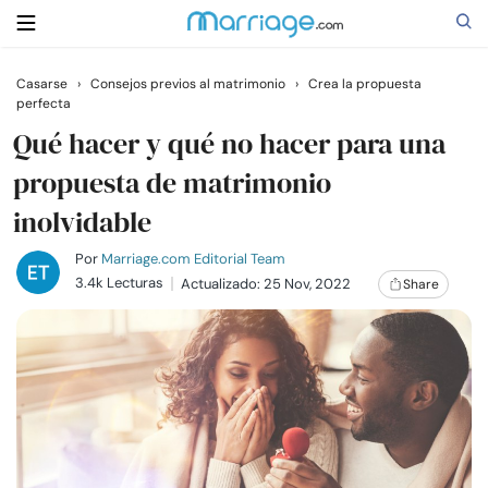
Casarse
›
Consejos previos al matrimonio
›
Crea la propuesta
perfecta
Buscar
Qué hacer y qué no hacer para una
propuesta de matrimonio
Casarse
inolvidable
Relaciones
Por
Marriage.com Editorial Team
3.4k Lecturas
Actualizado: 25 Nov, 2022
Share
Familia
Ayuda
Cursos