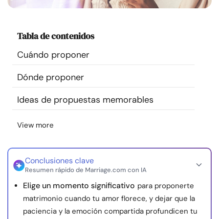
Recursos
Tabla de contenidos
Comunidad
Cuándo proponer
Encuentra un terapeuta
Dónde proponer
Idioma
ES
Ideas de propuestas memorables
View more
Sobre nosotros
Contáctanos
Escríbenos
Publicidad con
nosotros
Conclusiones clave
© Copyright 2026. Todos los derechos reservados.
Resumen rápido de Marriage.com con IA
Elige un momento significativo
para proponerte
matrimonio cuando tu amor florece, y dejar que la
paciencia y la emoción compartida profundicen tu