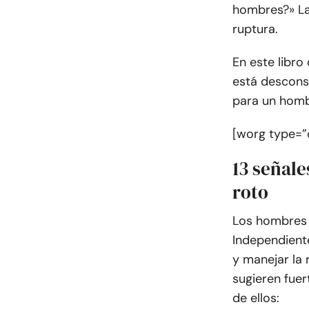
hombres?» La
ruptura.
En este libro
está desconso
para un homb
[worg type=”
13 señal
roto
Los hombres 
Independiente
y manejar la 
sugieren fuer
de ellos: