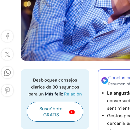
Conclusio
Desbloquea consejos
Resumen rá
diarios de 30 segundos
La angust
para un
Más feliz
Relación
conversaci
sentimient
Suscríbete
GRATIS
Gestos pe
cercanía, 