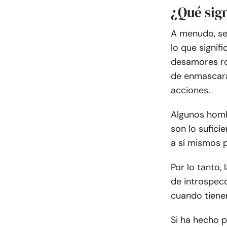
¿Qué sig
A menudo, se
lo que signif
desamores ro
de enmascara
acciones.
Algunos homb
son lo sufici
a sí mismos p
Por lo tanto,
de introspec
cuando tiene
Si ha hecho 