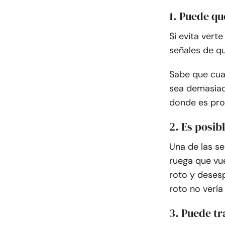
1. Puede qu
Si evita vert
señales de qu
Sabe que cua
sea demasiado
donde es pro
2. Es posib
Una de las s
ruega que vue
roto y deses
roto no vería
3. Puede tr