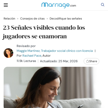
Relación
›
Consejos de citas
›
Decodifique las señales
Buscar
23 Señales visibles cuando los
jugadores se enamoran
Casarse
Revisado por
Maggie Martínez, Trabajador social clínico con licencia
|
Por
Rachael Pace
, Autor
Relaciones
11.9k Lecturas
Actualizado: 25 Mar, 2026
Share
Familia
Ayuda
Cursos