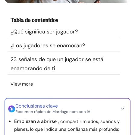
Recursos
Tabla de contenidos
Comunidad
¿Qué significa ser jugador?
Encuentra un terapeuta
¿Los jugadores se enamoran?
Idioma
ES
23 señales de que un jugador se está
enamorando de ti
Sobre nosotros
Contáctanos
Escríbenos
Publicidad con
View more
nosotros
© Copyright 2026. Todos los derechos reservados.
Conclusiones clave
Resumen rápido de Marriage.com con IA
Empiezan a abrirse
, compartir miedos, sueños y
planes, lo que indica una confianza más profunda;