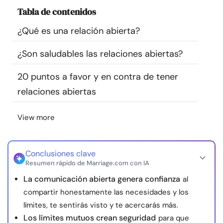
Recursos
Tabla de contenidos
¿Qué es una relación abierta?
Comunidad
¿Son saludables las relaciones abiertas?
Encuentra un terapeuta
20 puntos a favor y en contra de tener
relaciones abiertas
Idioma
ES
View more
Sobre nosotros
Contáctanos
Escríbenos
Publicidad con
nosotros
Conclusiones clave
Resumen rápido de Marriage.com con IA
© Copyright 2026. Todos los derechos reservados.
La comunicación abierta genera confianza
al
compartir honestamente las necesidades y los
límites, te sentirás visto y te acercarás más.
Los límites mutuos crean seguridad
para que