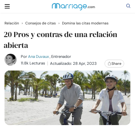
Relación
›
Consejos de citas
›
Domina las citas modernas
Buscar
20 Pros y contras de una relación
abierta
Casarse
Por
Ana Duvaux
, Entrenador
11.8k Lecturas
Actualizado: 28 Apr, 2023
Share
Relaciones
Familia
Ayuda
Cursos