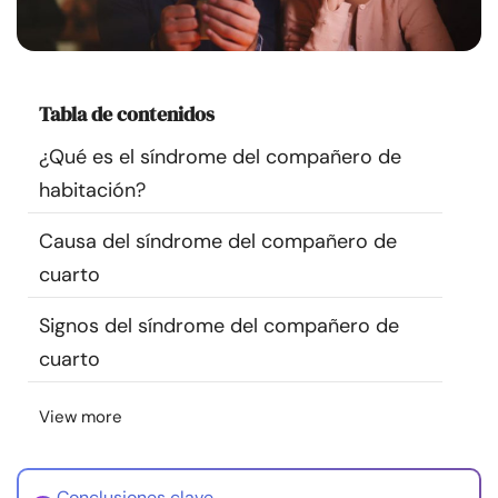
Recursos
Comunidad
Tabla de contenidos
Encuentra un terapeuta
¿Qué es el síndrome del compañero de
habitación?
Idioma
ES
Causa del síndrome del compañero de
cuarto
Sobre nosotros
Contáctanos
Escríbenos
Publicidad con
Signos del síndrome del compañero de
nosotros
cuarto
© Copyright 2026. Todos los derechos reservados.
View more
Conclusiones clave