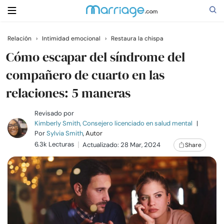
Relación
›
Intimidad emocional
›
Restaura la chispa
Buscar
Cómo escapar del síndrome del
compañero de cuarto en las
relaciones: 5 maneras
Casarse
Revisado por
Relaciones
Kimberly Smith, Consejero licenciado en salud mental
|
Por
Sylvia Smith
, Autor
6.3k Lecturas
Actualizado: 28 Mar, 2024
Share
Familia
Ayuda
Cursos