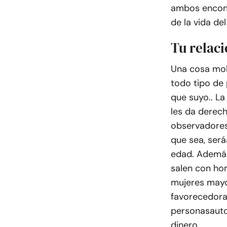
ambos encont
de la vida del
Tu relaci
Una cosa mol
todo tipo de
que suyo.
. L
les da derec
observadores
que sea, será
edad
. Ademá
salen con ho
mujeres mayo
favorecedora
personas
aut
dinero
.