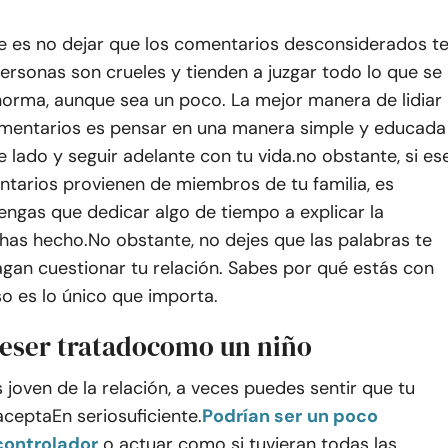
e es no dejar que los comentarios desconsiderados t
personas son crueles y tienden a juzgar todo lo que se
norma, aunque sea un poco. La mejor manera de lidiar
mentarios es pensar en una manera simple y educada
e lado y seguir adelante con tu vida.
no obstante
, si es
ntarios provienen de miembros de tu familia, es
engas que dedicar algo de tiempo a explicar la
 has hecho
.
No obstante
, no dejes que las palabras te
agan cuestionar tu relación. Sabes por qué estás con
so es lo único que importa.
e
ser tratado
como un niño
s joven de la relación, a veces puedes sentir que tu
 acepta
En serio
suficiente
.
Podrían ser
un poco
ontrolador
o actuar como si tuvieran todas las