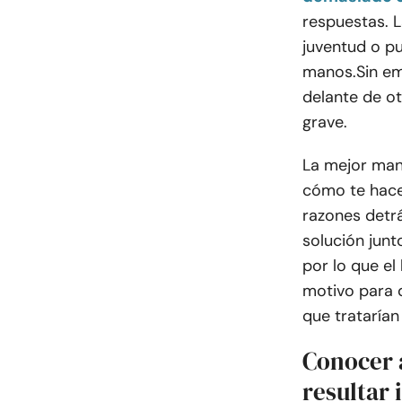
respuestas. L
juventud o p
manos.
Sin e
delante de ot
grave
.
La mejor man
cómo te hace
razones detrá
solución junt
por lo que el
motivo para 
que tratarían
Conocer 
resultar