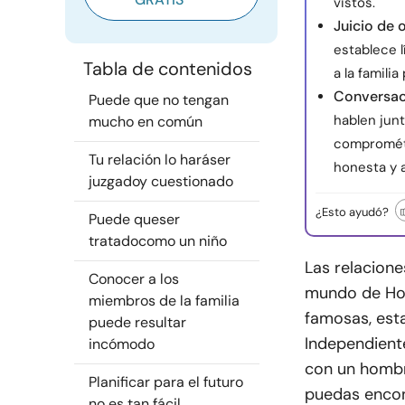
vistos.
Juicio de 
establece l
Tabla de contenidos
a la famili
Conversaci
Puede que no tengan
hablen junt
mucho en común
comprométa
Tu relación lo haráser
honesta y 
juzgadoy cuestionado
¿Esto ayudó?
Puede queser
tratadocomo un niño
Las relacion
Conocer a los
mundo de Hol
miembros de la familia
famosas, esta
puede resultar
Independiente
incómodo
con un hombr
Planificar para el futuro
puedas encont
no es tan fácil