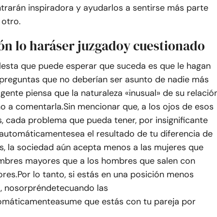
rarán inspiradora y ayudarlos a sentirse más parte
 otro.
ón lo hará
ser juzgado
y cuestionado
esta que puede esperar que suceda es que le hagan
 preguntas que no deberían ser asunto de nadie más
a gente piensa que la naturaleza «inusual» de su relació
ho a comentarla.
Sin mencionar que, a los ojos de esos
, cada problema que pueda tener, por insignificante
automáticamente
sea el resultado de tu diferencia de
s, la sociedad aún acepta menos a las mujeres que
mbres mayores que a los hombres que salen con
res.
Por lo tanto, si estás en una posición menos
, no
sorpréndete
cuando las
omáticamente
asume que estás con tu pareja por