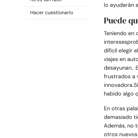
lo ayudarán a
Hacer cuestionario
Puede qu
Teniendo en c
intereses
pro
difícil elegi
viajes en aut
desayunan.
. 
frustrados a 
innovadora.
S
habido algo q
En otras pala
demasiado tie
Además, no t
otros nuevos 