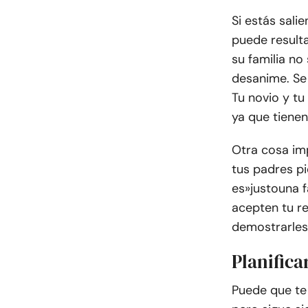
Si estás sali
puede result
su familia no
desanime. Se 
Tu novio y tu
ya que tienen
Otra cosa im
tus padres p
es»
justo
una f
acepten tu re
demostrarles
Planifica
Puede que te