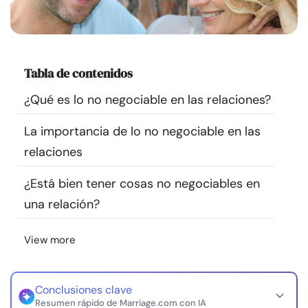
Recursos
Comunidad
Tabla de contenidos
Encuentra un terapeuta
¿Qué es lo no negociable en las relaciones?
La importancia de lo no negociable en las
Idioma
ES
relaciones
¿Está bien tener cosas no negociables en
Sobre nosotros
Contáctanos
Escríbenos
Publicidad con
una relación?
nosotros
© Copyright 2026. Todos los derechos reservados.
View more
Conclusiones clave
Resumen rápido de Marriage.com con IA