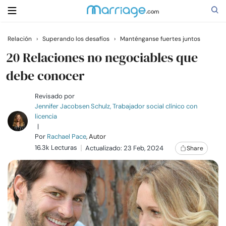
Relación
›
Superando los desafíos
›
Manténganse fuertes juntos
Buscar
20 Relaciones no negociables que
debe conocer
Casarse
Revisado por
Jennifer Jacobsen Schulz, Trabajador social clínico con
licencia
Relaciones
|
Por
Rachael Pace
, Autor
16.3k Lecturas
Familia
Actualizado: 23 Feb, 2024
Share
Ayuda
Cursos