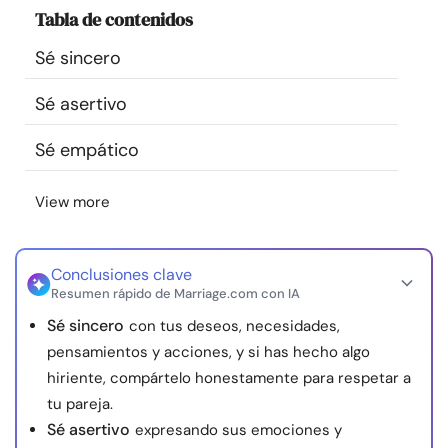
Tabla de contenidos
Recursos
Sé sincero
Comunidad
Sé asertivo
Encuentra un terapeuta
Sé empático
Idioma
ES
View more
Conclusiones clave
Sobre nosotros
Contáctanos
Escríbenos
Publicidad con
Resumen rápido de Marriage.com con IA
nosotros
Sé sincero
con tus deseos, necesidades,
© Copyright 2026. Todos los derechos reservados.
pensamientos y acciones, y si has hecho algo
hiriente, compártelo honestamente para respetar a
tu pareja.
Sé asertivo
expresando sus emociones y