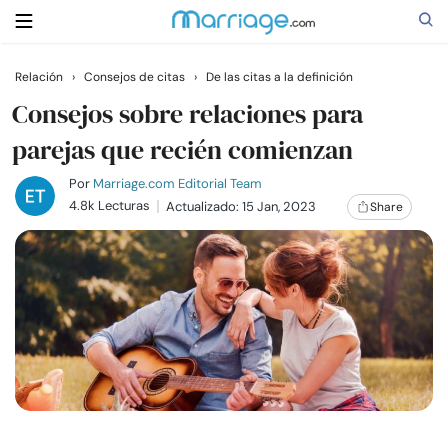
Relación
›
Consejos de citas
›
De las citas a la definición
Buscar
Consejos sobre relaciones para
parejas que recién comienzan
Casarse
Por
Marriage.com Editorial Team
4.8k Lecturas
Actualizado: 15 Jan, 2023
Share
Relaciones
Familia
Ayuda
Cursos