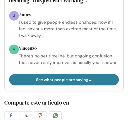
deciding “this just isn’t working”?
James
J
I used to give people endless chances. Now if I
feel anxious more than excited most of the time,
I walk away.
Vincenzo
V
There’s no set timeline, but ongoing confusion
that never really improves is usually your answer.
See what people are saying
Comparte este artículo en
Compartir
Compartir
Compartir
Compartir
en
en
en
por