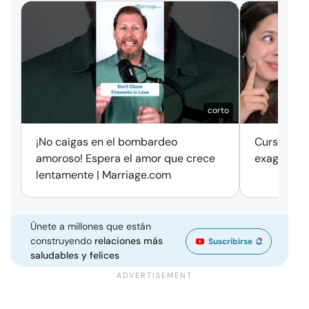
corto
¡No caigas en el bombardeo
Cursos de 
amoroso! Espera el amor que crece
exageració
lentamente | Marriage.com
Únete a millones que están
construyendo
relaciones más
Suscribirse
saludables y felices