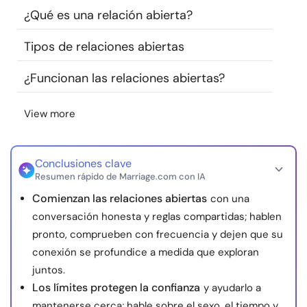
¿Qué es una relación abierta?
Recursos
Tipos de relaciones abiertas
Comunidad
¿Funcionan las relaciones abiertas?
Encuentra un terapeuta
View more
Idioma
ES
Conclusiones clave
Resumen rápido de Marriage.com con IA
Sobre nosotros
Contáctanos
Escríbenos
Publicidad con
Comienzan las relaciones abiertas
con una
nosotros
conversación honesta y reglas compartidas; hablen
© Copyright 2026. Todos los derechos reservados.
pronto, comprueben con frecuencia y dejen que su
conexión se profundice a medida que exploran
juntos.
Los límites protegen la confianza
y ayudarlo a
mantenerse cerca; hable sobre el sexo, el tiempo y