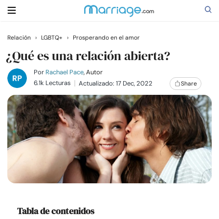
Relación
›
LGBTQ+
›
Prosperando en el amor
Buscar
¿Qué es una relación abierta?
Por
Rachael Pace
, Autor
6.1k Lecturas
Actualizado: 17 Dec, 2022
Share
Casarse
Relaciones
Familia
Ayuda
Cursos
Tabla de contenidos