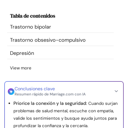
Recursos
Tabla de contenidos
Comunidad
Trastorno bipolar
Encuentra un terapeuta
Trastorno obsesivo-compulsivo
Depresión
Idioma
ES
View more
Sobre nosotros
Contáctanos
Escríbenos
Publicidad con
nosotros
Conclusiones clave
Resumen rápido de Marriage.com con IA
© Copyright 2026. Todos los derechos reservados.
Priorice la conexión y la seguridad:
Cuando surjan
problemas de salud mental, escuche con empatía,
valide los sentimientos y busque ayuda juntos para
profundizar la confianza y la cercanía.