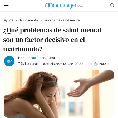
Ayuda
›
Salud mental
›
Priorizar la salud mental
Buscar
¿Qué problemas de salud mental
son un factor decisivo en el
matrimonio?
Casarse
Por
Rachael Pace
, Autor
Relaciones
7.7k Lecturas
Actualizado: 13 Dec, 2022
Share
Familia
Ayuda
Cursos