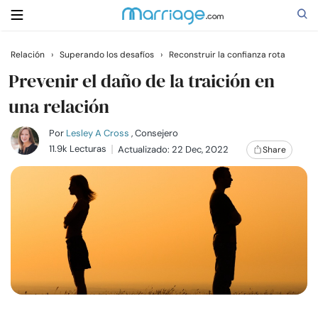
Relación
›
Superando los desafíos
›
Reconstruir la confianza rota
Buscar
Prevenir el daño de la traición en
una relación
Casarse
Por
Lesley A Cross
, Consejero
11.9k Lecturas
Actualizado: 22 Dec, 2022
Share
Relaciones
Familia
Ayuda
Cursos