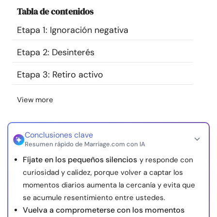
Recursos
Tabla de contenidos
Etapa 1: Ignoración negativa
Comunidad
Etapa 2: Desinterés
Encuentra un terapeuta
Etapa 3: Retiro activo
Idioma
ES
View more
Sobre nosotros
Contáctanos
Escríbenos
Publicidad con
Conclusiones clave
Resumen rápido de Marriage.com con IA
nosotros
Fíjate en los pequeños silencios
y responde con
© Copyright 2026. Todos los derechos reservados.
curiosidad y calidez, porque volver a captar los
momentos diarios aumenta la cercanía y evita que
se acumule resentimiento entre ustedes.
Vuelva a comprometerse con los momentos