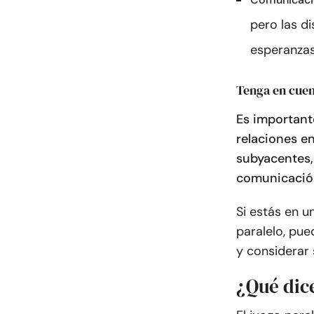
pero las d
esperanzas
Tenga en cuen
Es importante
relaciones e
subyacentes,
comunicación
Si estás en u
paralelo, pue
y considerar 
¿Qué dice