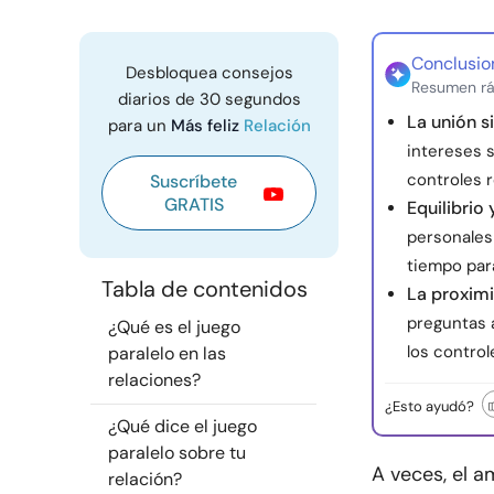
Conclusio
Desbloquea consejos
Resumen rá
diarios de 30 segundos
La unión s
para un
Más feliz
Relación
intereses 
controles r
Suscríbete
GRATIS
Equilibrio
personales
tiempo par
Tabla de contenidos
La proximi
preguntas a
¿Qué es el juego
los control
paralelo en las
relaciones?
¿Esto ayudó?
¿Qué dice el juego
paralelo sobre tu
A veces, el 
relación?