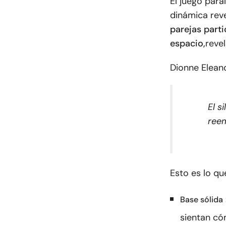
El juego para
dinámica reve
parejas part
espacio,
reve
Dionne Elean
El s
reem
Esto es lo qu
Base sólida
sientan có