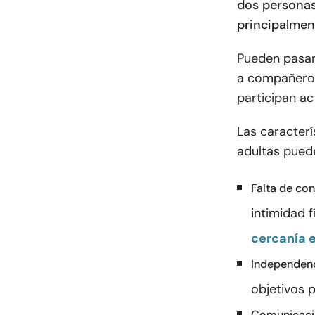
dos personas
principalmen
Pueden pasar
a compañeros
participan ac
Las caracterí
adultas puede
Falta de co
intimidad 
cercanía 
Independen
objetivos p
Comunicaci