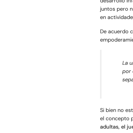
desarrollo inf
juntos pero n
en actividade
De acuerdo 
empoderamie
La u
por 
sepa
Si bien no es
el concepto 
adultas, el j