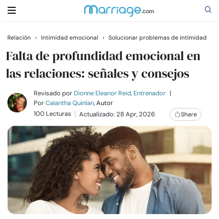
Relación
›
Intimidad emocional
›
Solucionar problemas de intimidad
Buscar
Falta de profundidad emocional en
las relaciones: señales y consejos
Casarse
Revisado por
Dionne Eleanor Reid, Entrenador
|
Por
Calantha Quinlan
, Autor
100 Lecturas
Actualizado: 28 Apr, 2026
Share
Relaciones
Familia
Ayuda
Cursos