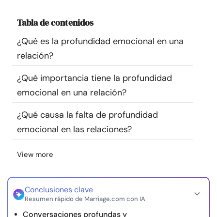
Recursos
Tabla de contenidos
Comunidad
¿Qué es la profundidad emocional en una
relación?
Encuentra un terapeuta
¿Qué importancia tiene la profundidad
emocional en una relación?
Idioma
ES
¿Qué causa la falta de profundidad
emocional en las relaciones?
Sobre nosotros
Contáctanos
Escríbenos
Publicidad con
nosotros
View more
© Copyright 2026. Todos los derechos reservados.
Conclusiones clave
Resumen rápido de Marriage.com con IA
Conversaciones profundas y