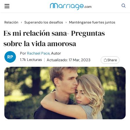
Relación
›
Superando los desafíos
›
Manténganse fuertes juntos
Buscar
Es mi relación sana- Preguntas
sobre la vida amorosa
Casarse
Por
Rachael Pace
, Autor
1.7k Lecturas
Actualizado: 17 Mar, 2023
Share
Relaciones
Familia
Ayuda
Cursos