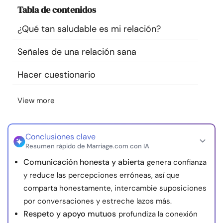
Tabla de contenidos
Recursos
¿Qué tan saludable es mi relación?
Comunidad
Señales de una relación sana
Encuentra un terapeuta
Hacer cuestionario
Idioma
ES
View more
Conclusiones clave
Sobre nosotros
Contáctanos
Escríbenos
Publicidad con
Resumen rápido de Marriage.com con IA
nosotros
Comunicación honesta y abierta
genera confianza
© Copyright 2026. Todos los derechos reservados.
y reduce las percepciones erróneas, así que
comparta honestamente, intercambie suposiciones
por conversaciones y estreche lazos más.
Respeto y apoyo mutuos
profundiza la conexión