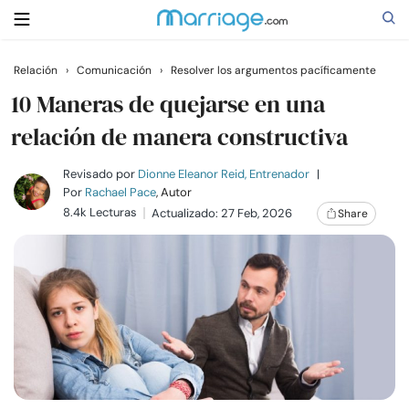
Relación
›
Comunicación
›
Resolver los argumentos pacíficamente
Buscar
10 Maneras de quejarse en una
relación de manera constructiva
Casarse
Revisado por
Dionne Eleanor Reid, Entrenador
|
Por
Rachael Pace
, Autor
8.4k Lecturas
Actualizado: 27 Feb, 2026
Share
Relaciones
Familia
Ayuda
Cursos