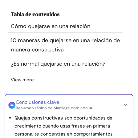
Recursos
Tabla de contenidos
Comunidad
Cómo quejarse en una relación
10 maneras de quejarse en una relación de
Encuentra un terapeuta
manera constructiva
Idioma
ES
¿Es normal quejarse en una relación?
View more
Sobre nosotros
Contáctanos
Escríbenos
Publicidad con
nosotros
Conclusiones clave
© Copyright 2026. Todos los derechos reservados.
Resumen rápido de Marriage.com con IA
Quejas constructivas
son oportunidades de
crecimiento cuando usas frases en primera
persona, te concentras en comportamientos