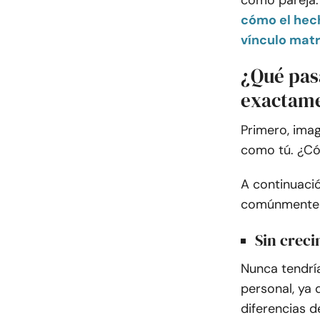
como pareja.
cómo el hech
vínculo mat
¿Qué pasa
exactame
Primero, imag
como tú. ¿Có
A continuaci
comúnmente c
Sin crec
Nunca tendrí
personal, ya
diferencias d