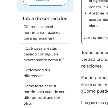
el signific
construir u
Apreciar l
Tabla de contenidos
acerca más,
diaria.
Diferencias en el
matrimonio: ¡razones
para apreciarlas!
¿Esto ayudó?
¿Qué pasa si estás
Todos conoce
casado con alguien
verdad profu
exactamente como tú?
relaciones.
Explorando tus
diferencias
Puede parecer
entre sí en r
Cómo fortalecer su
¿Cómo puede
matrimonio cuando son
diferentes el uno del
Las parejas q
otro.