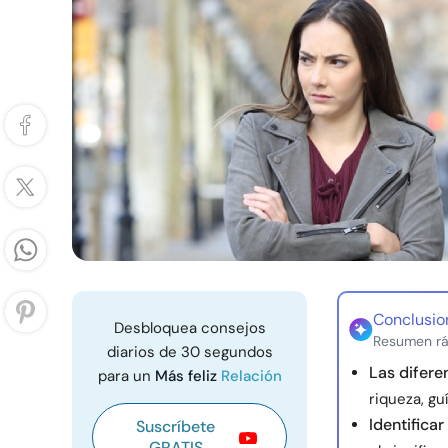
Conclusio
Desbloquea consejos
Resumen rá
diarios de 30 segundos
Las difere
para un
Más feliz
Relación
riqueza, g
Identificar
Suscríbete
GRATIS