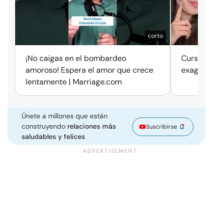
corto
¡No caigas en el bombardeo
Cursos de 
amoroso! Espera el amor que crece
exageració
lentamente | Marriage.com
Únete a millones que están
construyendo
relaciones más
Suscribirse
saludables y felices