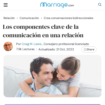
Relación
›
Comunicación
›
Crea conversaciones bidireccionales
Buscar
Los componentes clave de la
comunicación en una relación
Casarse
Por
Craig M. Lewis
, Consejero profesional licenciado
7.9k Lecturas
Actualizado: 21 Oct, 2022
Share
Relaciones
Familia
Ayuda
Cursos