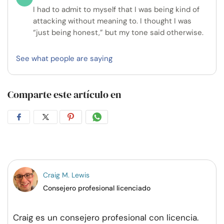
I had to admit to myself that I was being kind of
attacking without meaning to. I thought I was
“just being honest,” but my tone said otherwise.
See what people are saying
Comparte este artículo en
Compartir
Compartir
Compartir
Compartir
en
en
en
por
Facebook
Twitter
Pinterest
WhatsApp
Craig M. Lewis
Consejero profesional licenciado
Craig es un consejero profesional con licencia.