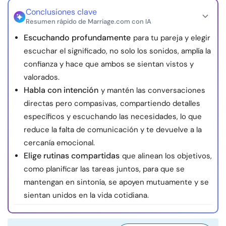
Recursos
Conclusiones clave
Resumen rápido de Marriage.com con IA
Escuchando profundamente
para tu pareja y elegir
Comunidad
escuchar el significado, no solo los sonidos, amplía la
confianza y hace que ambos se sientan vistos y
Encuentra un terapeuta
valorados.
Habla con intención
y mantén las conversaciones
Idioma
ES
directas pero compasivas, compartiendo detalles
específicos y escuchando las necesidades, lo que
reduce la falta de comunicación y te devuelve a la
Sobre nosotros
Contáctanos
Escríbenos
Publicidad con
cercanía emocional.
nosotros
Elige rutinas compartidas
que alinean los objetivos,
© Copyright 2026. Todos los derechos reservados.
como planificar las tareas juntos, para que se
mantengan en sintonía, se apoyen mutuamente y se
sientan unidos en la vida cotidiana.