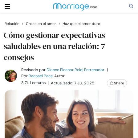
Relación
›
Crece en el amor
›
Haz que el amor dure
Buscar
Cómo gestionar expectativas
saludables en una relación: 7
consejos
Casarse
Revisado por
Dionne Eleanor Reid, Entrenador
|
Relaciones
Por
Rachael Pace
, Autor
3.7k Lecturas
Actualizado: 7 Jul, 2025
Share
Familia
Ayuda
Cursos