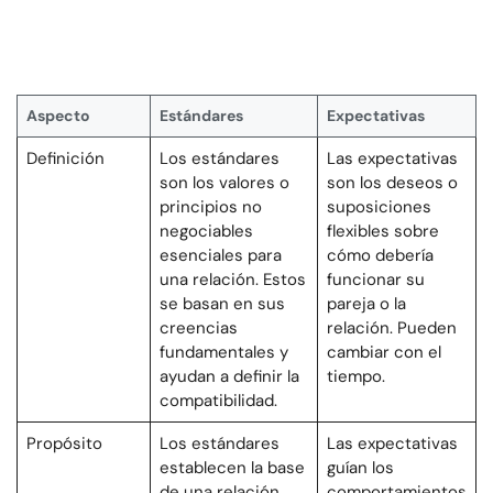
Aspecto
Estándares
Expectativas
Definición
Los estándares
Las expectativas
son los valores o
son los deseos o
principios no
suposiciones
negociables
flexibles sobre
esenciales para
cómo debería
una relación. Estos
funcionar su
se basan en sus
pareja o la
creencias
relación. Pueden
fundamentales y
cambiar con el
ayudan a definir la
tiempo.
compatibilidad.
Propósito
Los estándares
Las expectativas
establecen la base
guían los
de una relación.
comportamientos