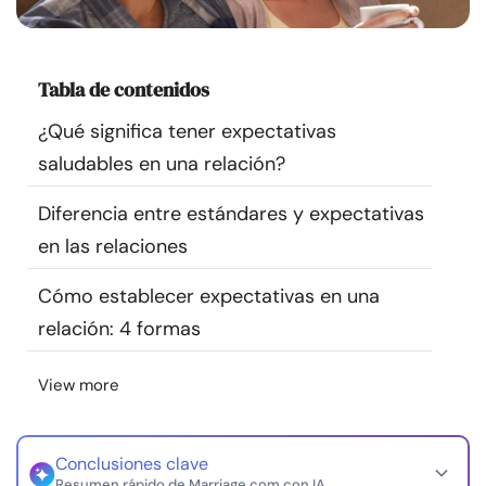
Recursos
Comunidad
Tabla de contenidos
¿Qué significa tener expectativas
Encuentra un terapeuta
saludables en una relación?
Idioma
ES
Diferencia entre estándares y expectativas
en las relaciones
Cómo establecer expectativas en una
Sobre nosotros
Contáctanos
Escríbenos
Publicidad con
nosotros
relación: 4 formas
© Copyright 2026. Todos los derechos reservados.
View more
Conclusiones clave
Resumen rápido de Marriage.com con IA