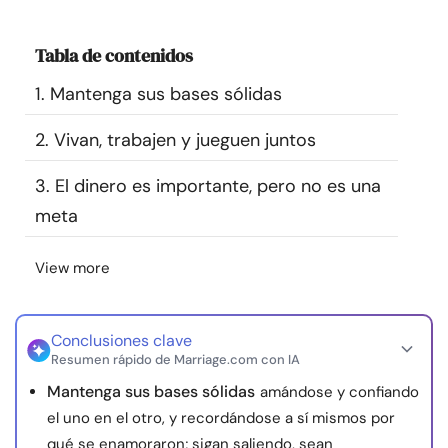
Recursos
Tabla de contenidos
Comunidad
1. Mantenga sus bases sólidas
Encuentra un terapeuta
2. Vivan, trabajen y jueguen juntos
3. El dinero es importante, pero no es una
Idioma
ES
meta
View more
Sobre nosotros
Contáctanos
Escríbenos
Publicidad con
nosotros
© Copyright 2026. Todos los derechos reservados.
Conclusiones clave
Resumen rápido de Marriage.com con IA
Mantenga sus bases sólidas
amándose y confiando
el uno en el otro, y recordándose a sí mismos por
qué se enamoraron; sigan saliendo, sean