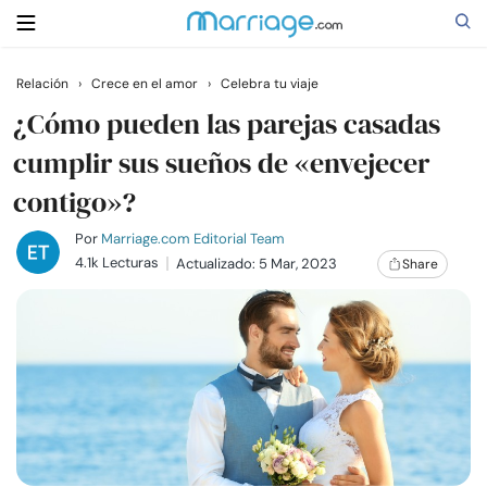
Relación
›
Crece en el amor
›
Celebra tu viaje
Buscar
¿Cómo pueden las parejas casadas
cumplir sus sueños de «envejecer
contigo»?
Casarse
Por
Marriage.com Editorial Team
Relaciones
4.1k Lecturas
Actualizado: 5 Mar, 2023
Share
Familia
Ayuda
Cursos