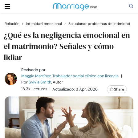
Relación
›
Intimidad emocional
›
Solucionar problemas de intimidad
Buscar
¿Qué es la negligencia emocional en
el matrimonio? Señales y cómo
lidiar
Casarse
Revisado por
Relaciones
Maggie Martínez, Trabajador social clínico con licencia
|
Por
Sylvia Smith
, Autor
18.3k Lecturas
Actualizado: 3 Apr, 2026
Share
Familia
Ayuda
Cursos