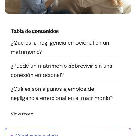
Recursos
Comunidad
Tabla de contenidos
Encuentra un terapeuta
¿Qué es la negligencia emocional en un
matrimonio?
Idioma
ES
¿Puede un matrimonio sobrevivir sin una
conexión emocional?
Sobre nosotros
Contáctanos
Escríbenos
Publicidad con
¿Cuáles son algunos ejemplos de
nosotros
negligencia emocional en el matrimonio?
© Copyright 2026. Todos los derechos reservados.
View more
Conclusiones clave