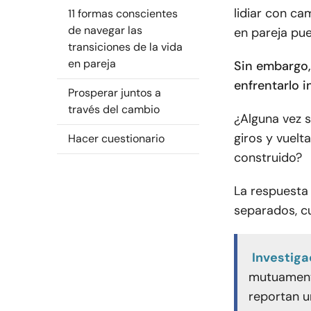
lidiar con ca
11 formas conscientes
de navegar las
en pareja pu
transiciones de la vida
en pareja
Sin embargo, 
enfrentarlo i
Prosperar juntos a
través del cambio
¿Alguna vez 
giros y vuelt
Hacer cuestionario
construido?
La respuesta 
separados, cu
Investiga
mutuamente
reportan u