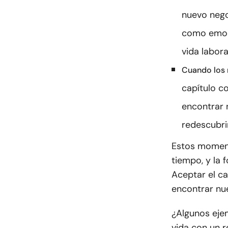
nuevo nego
como emoci
vida labora
Cuando los 
capítulo c
encontrar 
redescubri
Estos moment
tiempo, y la 
Aceptar el ca
encontrar nu
¿Algunos eje
vida con un r