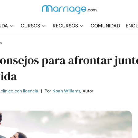
UDA
CURSOS
RECURSOS
COMUNIDAD
ENCU
s
consejos para afrontar junt
vida
clínico con licencia
|
Por
Noah Williams
, Autor