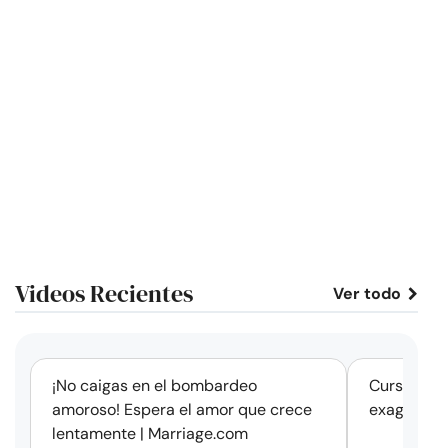
Videos Recientes
Ver todo
corto
¡No caigas en el bombardeo
Cursos de 
amoroso! Espera el amor que crece
exageració
lentamente | Marriage.com