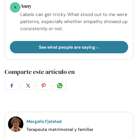
Anny
A
Labels can get tricky. What stood out to me were
patterns, especially whether empathy showed up
consistently or not.
See what people are saying
Comparte este artículo en
Compartir
Compartir
Compartir
Compartir
en
en
en
por
Facebook
Twitter
Pinterest
WhatsApp
Margalis Fjelstad
Terapeuta matrimonial y familiar