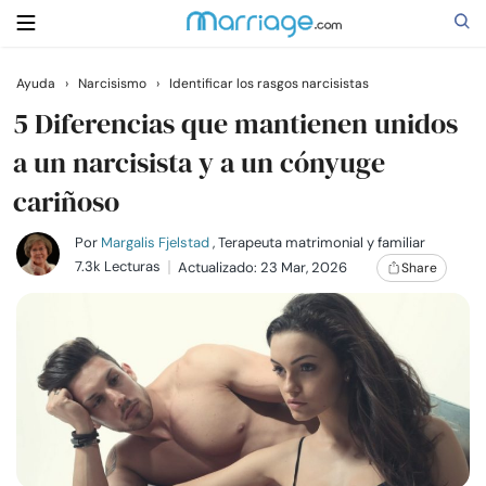
Ayuda
›
Narcisismo
›
Identificar los rasgos narcisistas
Buscar
5 Diferencias que mantienen unidos
a un narcisista y a un cónyuge
cariñoso
Casarse
Por
Margalis Fjelstad
, Terapeuta matrimonial y familiar
Relaciones
7.3k Lecturas
Actualizado: 23 Mar, 2026
Share
Familia
Ayuda
Cursos