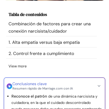
Recursos
Tabla de contenidos
Comunidad
Combinación de factores para crear una
conexión narcisista/cuidador
Encuentra un terapeuta
1. Alta empatía versus baja empatía
Idioma
ES
2. Control frente a cumplimiento
View more
Sobre nosotros
Contáctanos
Escríbenos
Publicidad con
nosotros
© Copyright 2026. Todos los derechos reservados.
Conclusiones clave
Resumen rápido de Marriage.com con IA
Reconoce el patrón
de una dinámica narcisista y
cuidadora, en la que el cuidado descontrolado