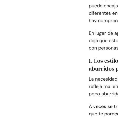
puede encajar
diferentes e
hay comprens
En lugar de a
deja que esto
con personas 
1. Los esti
aburridos 
La necesidad 
refleja mal 
poco aburrida
A veces se t
que te parec