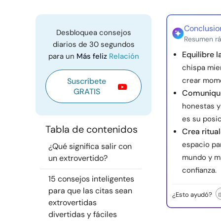
Conclusio
Desbloquea consejos
Resumen rá
diarios de 30 segundos
Equilibre 
para un
Más feliz
Relación
chispa mien
crear mome
Suscríbete
GRATIS
Comunique
honestas y 
es su posic
Tabla de contenidos
Crea ritua
espacio par
¿Qué significa salir con
mundo y ma
un extrovertido?
confianza.
15 consejos inteligentes
para que las citas sean
¿Esto ayudó?
extrovertidas
divertidas y fáciles