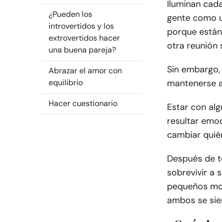
Iluminan cada
¿Pueden los
gente como u
introvertidos y los
porque están
extrovertidos hacer
otra reunión 
una buena pareja?
Sin embargo,
Abrazar el amor con
equilibrio
mantenerse a
Hacer cuestionario
Estar con alg
resultar emo
cambiar quién
Después de to
sobrevivir a s
pequeños mom
ambos se sie