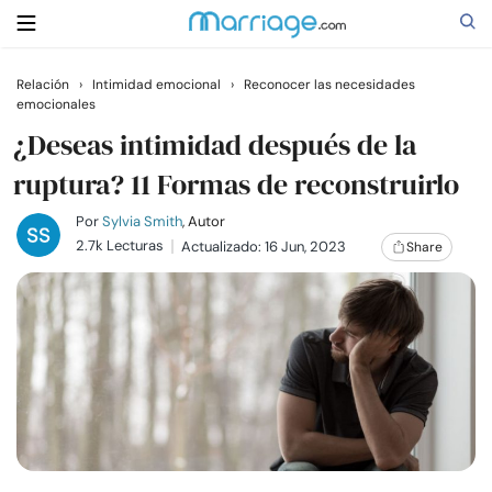
Relación
›
Intimidad emocional
›
Reconocer las necesidades
emocionales
Buscar
¿Deseas intimidad después de la
ruptura? 11 Formas de reconstruirlo
Casarse
Por
Sylvia Smith
, Autor
2.7k Lecturas
Actualizado: 16 Jun, 2023
Share
Relaciones
Familia
Ayuda
Cursos