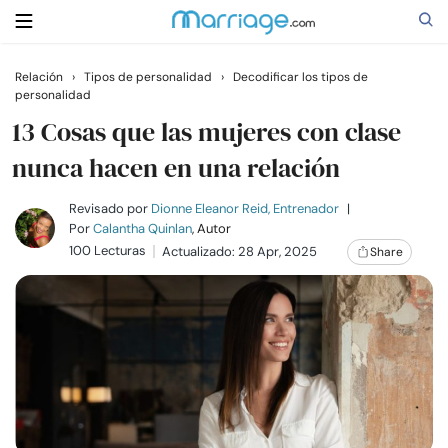
Relación
›
Tipos de personalidad
›
Decodificar los tipos de
personalidad
Buscar
13 Cosas que las mujeres con clase
nunca hacen en una relación
Casarse
Revisado por
Dionne Eleanor Reid, Entrenador
|
Por
Calantha Quinlan
, Autor
Relaciones
100 Lecturas
Actualizado: 28 Apr, 2025
Share
Familia
Ayuda
Cursos