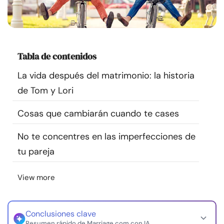
Recursos
Comunidad
Tabla de contenidos
Encuentra un terapeuta
La vida después del matrimonio: la historia
de Tom y Lori
Idioma
ES
Cosas que cambiarán cuando te cases
No te concentres en las imperfecciones de
Sobre nosotros
Contáctanos
Escríbenos
Publicidad con
nosotros
tu pareja
© Copyright 2026. Todos los derechos reservados.
View more
Conclusiones clave
Resumen rápido de Marriage.com con IA