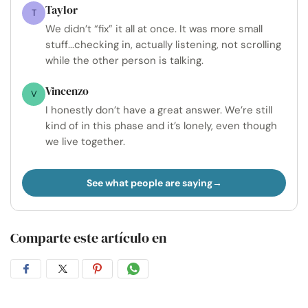
Taylor
T
We didn’t “fix” it all at once. It was more small
stuff...checking in, actually listening, not scrolling
while the other person is talking.
Vincenzo
V
I honestly don’t have a great answer. We’re still
kind of in this phase and it’s lonely, even though
we live together.
See what people are saying
Comparte este artículo en
Compartir
Compartir
Compartir
Compartir
en
en
en
por