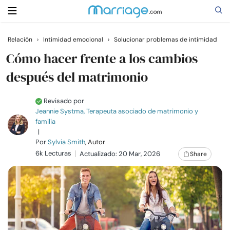
Relación
›
Intimidad emocional
›
Solucionar problemas de intimidad
Buscar
Cómo hacer frente a los cambios
después del matrimonio
Casarse
Revisado por
Jeannie Systma, Terapeuta asociado de matrimonio y
Relaciones
familia
|
Por
Sylvia Smith
, Autor
Familia
6k Lecturas
Actualizado: 20 Mar, 2026
Share
Ayuda
Cursos