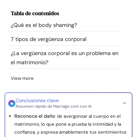
Recursos
Tabla de contenidos
Comunidad
¿Qué es el body shaming?
7 tipos de vergüenza corporal
Encuentra un terapeuta
¿La vergüenza corporal es un problema en
Idioma
ES
el matrimonio?
View more
Sobre nosotros
Contáctanos
Escríbenos
Publicidad con
nosotros
Conclusiones clave
© Copyright 2026. Todos los derechos reservados.
Resumen rápido de Marriage.com con IA
Reconoce el daño
de avergonzar al cuerpo en el
matrimonio, lo que pone a prueba la intimidad y la
confianza, y expresa amablemente tus sentimientos