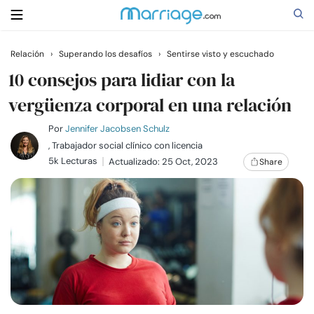
Relación
›
Superando los desafíos
›
Sentirse visto y escuchado
Buscar
10 consejos para lidiar con la
vergüenza corporal en una relación
Casarse
Por
Jennifer Jacobsen Schulz
, Trabajador social clínico con licencia
5k Lecturas
Actualizado: 25 Oct, 2023
Share
Relaciones
Familia
Ayuda
Cursos