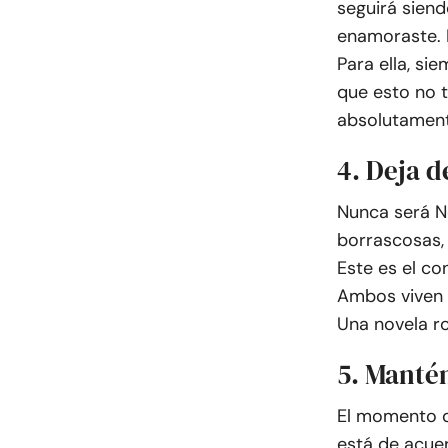
seguirá siend
enamoraste. 
Para ella, s
que esto no t
absolutament
4. Deja d
Nunca será N
borrascosas, 
Este es el co
Ambos viven 
Una novela ro
5. Mantén
El momento d
está de acue