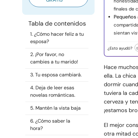
honestidad
finales de 
Pequeños 
Tabla de contenidos
compartida
sientan vis
1. ¿Cómo hacer feliz a tu
esposa?
¿Esto ayudó?
2. ¡Por favor, no
cambies a tu marido!
Hace muchos a
3. Tu esposa cambiará.
ella. La chica
dormir cuando
4. Deja de leer esas
tuviera la ca
novelas románticas.
cerveza y ten
5. Mantén la vista baja
¡estamos br
6. ¿Cómo saber la
El mejor cons
hora?
otra mitad c