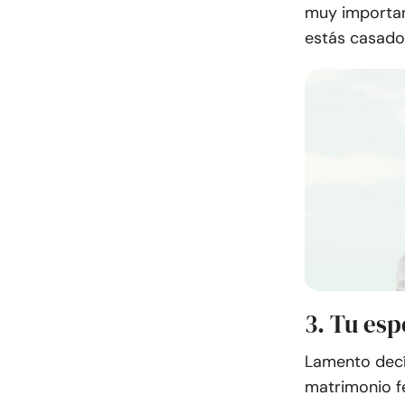
muy importan
estás casado,
3. Tu es
Lamento decír
matrimonio fe