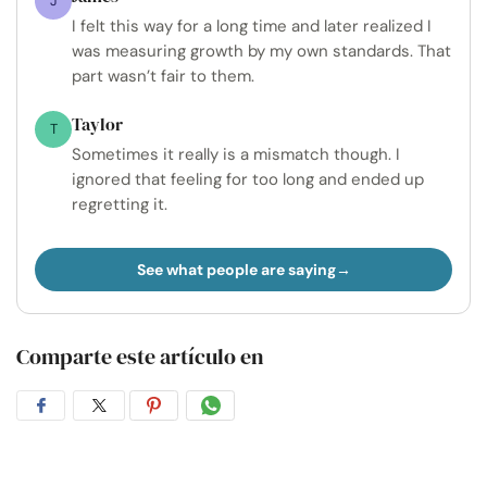
J
I felt this way for a long time and later realized I
was measuring growth by my own standards. That
part wasn’t fair to them.
Taylor
T
Sometimes it really is a mismatch though. I
ignored that feeling for too long and ended up
regretting it.
See what people are saying
Comparte este artículo en
Compartir
Compartir
Compartir
Compartir
en
en
en
por
Facebook
Twitter
Pinterest
WhatsApp