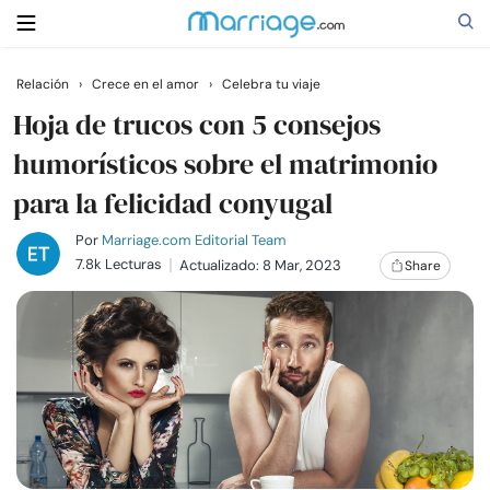
Relación
›
Crece en el amor
›
Celebra tu viaje
Buscar
Hoja de trucos con 5 consejos
humorísticos sobre el matrimonio
para la felicidad conyugal
Casarse
Por
Marriage.com Editorial Team
Relaciones
7.8k Lecturas
Actualizado: 8 Mar, 2023
Share
Familia
Ayuda
Cursos