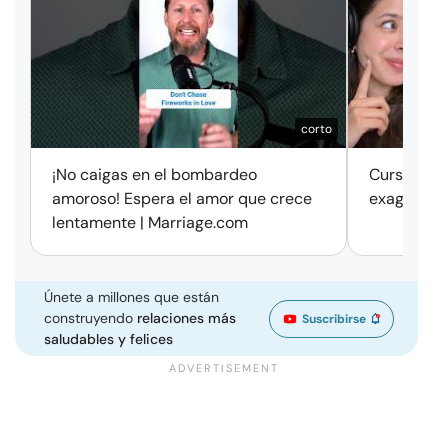
corto
¡No caigas en el bombardeo
Cursos de 
amoroso! Espera el amor que crece
exageració
lentamente | Marriage.com
Únete a millones que están
construyendo
relaciones más
Suscribirse
saludables y felices