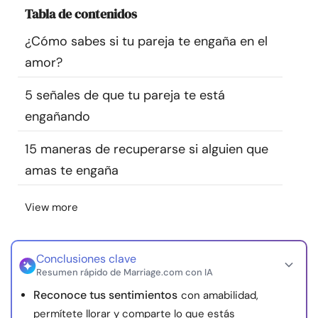
Tabla de contenidos
Recursos
¿Cómo sabes si tu pareja te engaña en el
Comunidad
amor?
Encuentra un terapeuta
5 señales de que tu pareja te está
engañando
Idioma
ES
15 maneras de recuperarse si alguien que
amas te engaña
Sobre nosotros
Contáctanos
Escríbenos
Publicidad con
View more
nosotros
© Copyright 2026. Todos los derechos reservados.
Conclusiones clave
Resumen rápido de Marriage.com con IA
Reconoce tus sentimientos
con amabilidad,
permítete llorar y comparte lo que estás