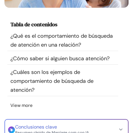
Recursos
Comunidad
Tabla de contenidos
¿Qué es el comportamiento de búsqueda
Encuentra un terapeuta
de atención en una relación?
Idioma
ES
¿Cómo saber si alguien busca atención?
¿Cuáles son los ejemplos de
comportamiento de búsqueda de
Sobre nosotros
Contáctanos
Escríbenos
Publicidad con
nosotros
atención?
© Copyright 2026. Todos los derechos reservados.
View more
Conclusiones clave
Resumen rápido de Marriage.com con IA