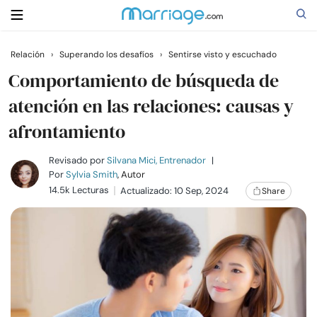
Relación
›
Superando los desafíos
›
Sentirse visto y escuchado
Buscar
Comportamiento de búsqueda de
atención en las relaciones: causas y
afrontamiento
Casarse
Revisado por
Silvana Mici, Entrenador
|
Relaciones
Por
Sylvia Smith
, Autor
14.5k Lecturas
Actualizado: 10 Sep, 2024
Share
Familia
Ayuda
Cursos