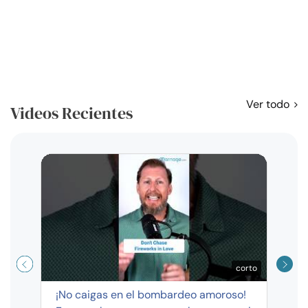
Ver todo
Videos Recientes
Curso
exag
corto
¡No caigas en el bombardeo amoroso!