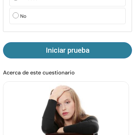
Recursos
No
Comunidad
Encuentra un terapeuta
Iniciar prueba
Idioma
ES
Acerca de este cuestionario
Sobre nosotros
Contáctanos
Escríbenos
Publicidad con
nosotros
© Copyright 2026. Todos los derechos reservados.