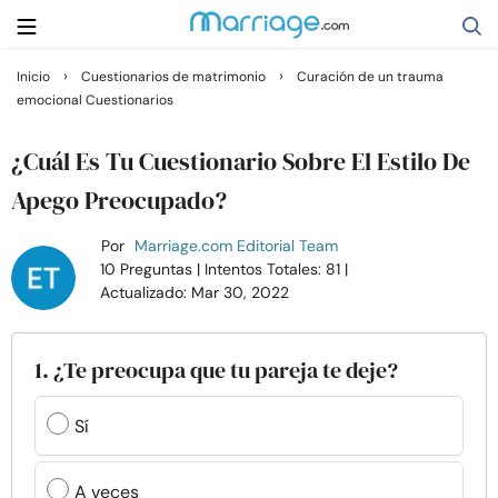
›
›
Inicio
Cuestionarios de matrimonio
Curación de un trauma
emocional Cuestionarios
Buscar
¿Cuál Es Tu Cuestionario Sobre El Estilo De
Casarse
Apego Preocupado?
Por
Marriage.com Editorial Team
Relaciones
10 Preguntas
| Intentos Totales: 81
|
Actualizado: Mar 30, 2022
Familia
1. ¿Te preocupa que tu pareja te deje?
Ayuda
Sí
Cursos
A veces