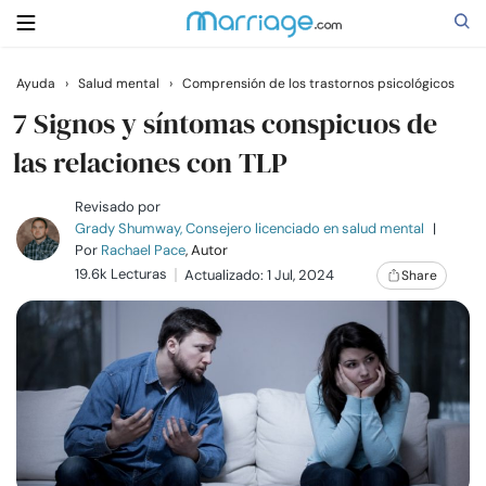
Ayuda
›
Salud mental
›
Comprensión de los trastornos psicológicos
Buscar
7 Signos y síntomas conspicuos de
las relaciones con TLP
Casarse
Revisado por
Grady Shumway, Consejero licenciado en salud mental
|
Por
Rachael Pace
, Autor
Relaciones
19.6k Lecturas
Actualizado: 1 Jul, 2024
Share
Familia
Ayuda
Cursos