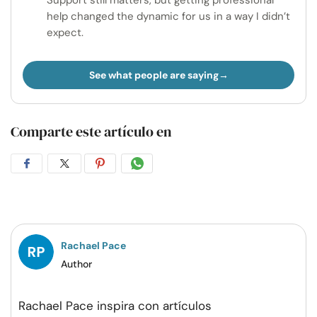
Support still matters, but getting professional
help changed the dynamic for us in a way I didn’t
expect.
See what people are saying
Comparte este artículo en
Compartir
Compartir
Compartir
Compartir
en
en
en
por
Facebook
Twitter
Pinterest
WhatsApp
Rachael Pace
Author
Rachael Pace inspira con artículos