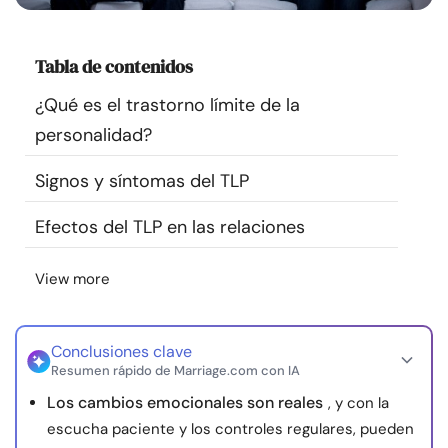
Recursos
Tabla de contenidos
Comunidad
¿Qué es el trastorno límite de la
Encuentra un terapeuta
personalidad?
Signos y síntomas del TLP
Idioma
ES
Efectos del TLP en las relaciones
Sobre nosotros
Contáctanos
Escríbenos
Publicidad con
View more
nosotros
© Copyright 2026. Todos los derechos reservados.
Conclusiones clave
Resumen rápido de Marriage.com con IA
Los cambios emocionales son reales
, y con la
escucha paciente y los controles regulares, pueden