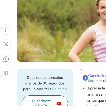
Conclusio
Desbloquea consejos
Resumen rá
diarios de 30 segundos
Aprecia la
para un
Más feliz
Relación
animarse m
antes que e
Suscríbete
GRATIS