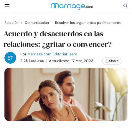
Relación
›
Comunicación
›
Resolver los argumentos pacíficamente
Buscar
Acuerdo y desacuerdos en las
relaciones: ¿gritar o convencer?
Casarse
Por
Marriage.com Editorial Team
2.2k Lecturas
Actualizado: 17 Mar, 2023
Share
Relaciones
Familia
Ayuda
Cursos