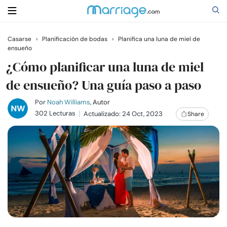
Casarse
›
Planificación de bodas
›
Planifica una luna de miel de
ensueño
Buscar
¿Cómo planificar una luna de miel
de ensueño? Una guía paso a paso
Casarse
Por
Noah Williams
, Autor
302 Lecturas
Actualizado: 24 Oct, 2023
Share
Relaciones
Familia
Ayuda
Cursos