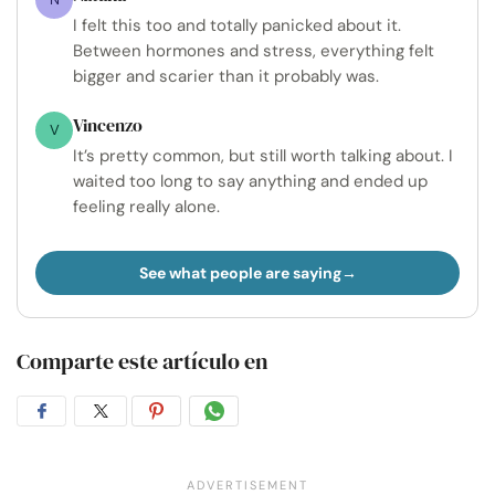
I felt this too and totally panicked about it.
Between hormones and stress, everything felt
bigger and scarier than it probably was.
Vincenzo
V
It’s pretty common, but still worth talking about. I
waited too long to say anything and ended up
feeling really alone.
See what people are saying
Comparte este artículo en
Compartir
Compartir
Compartir
Compartir
en
en
en
por
Facebook
Twitter
Pinterest
WhatsApp