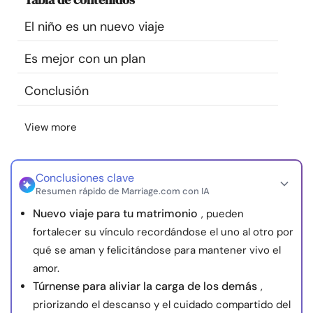
Recursos
El niño es un nuevo viaje
Comunidad
Es mejor con un plan
Conclusión
Encuentra un terapeuta
View more
Idioma
ES
Conclusiones clave
Sobre nosotros
Contáctanos
Escríbenos
Publicidad con
Resumen rápido de Marriage.com con IA
nosotros
Nuevo viaje para tu matrimonio
, pueden
fortalecer su vínculo recordándose el uno al otro por
© Copyright 2026. Todos los derechos reservados.
qué se aman y felicitándose para mantener vivo el
amor.
Túrnense para aliviar la carga de los demás
,
priorizando el descanso y el cuidado compartido del