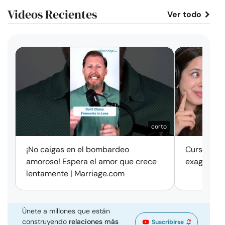
Videos Recientes
Ver todo
corto
¡No caigas en el bombardeo
Cursos de 
amoroso! Espera el amor que crece
exageració
lentamente | Marriage.com
Únete a millones que están
construyendo
relaciones más
Suscribirse