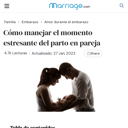
Familia
›
Embarazo
›
Amor durante el embarazo
Buscar
Cómo manejar el momento
estresante del parto en pareja
Casarse
4.7k Lecturas
Actualizado: 27 Jan, 2023
Share
Relaciones
Familia
Ayuda
Cursos
Tabla de contenidos