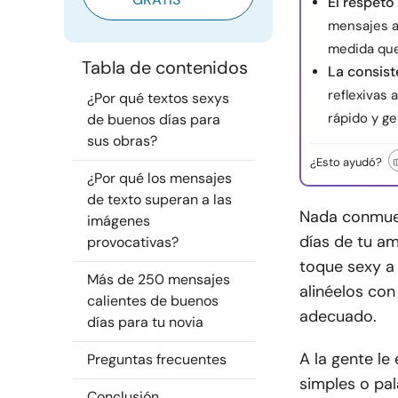
El respeto
mensajes a 
medida que
Tabla de contenidos
La consist
reflexivas 
¿Por qué textos sexys
rápido y g
de buenos días para
sus obras?
¿Esto ayudó?
¿Por qué los mensajes
de texto superan a las
Nada conmuev
imágenes
días de tu a
provocativas?
toque sexy a 
Más de 250 mensajes
alinéelos con
calientes de buenos
adecuado.
días para tu novia
A la gente le
Preguntas frecuentes
simples o pa
Conclusión