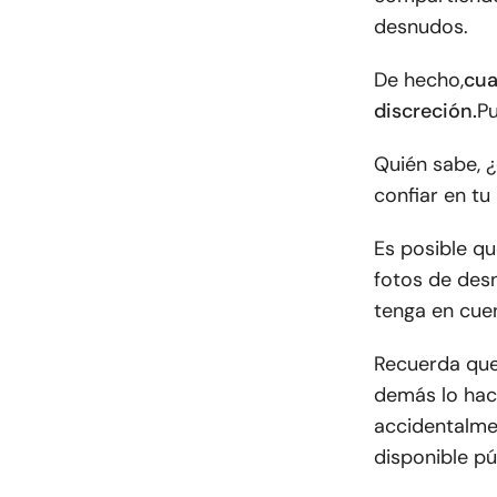
desnudos.
De hecho,
cua
discreción.
Pu
Quién sabe, ¿
confiar en tu 
Es posible q
fotos de desn
tenga en cue
Recuerda que
demás lo hac
accidentalme
disponible p