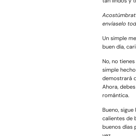
tan lindos y 
Acostúmbrate
envíaselo tod
Un simple me
buen día, cari
No, no tienes
simple hecho
demostrará q
Ahora, debes
romántica.
Bueno, sigue
calientes de 
buenos días p
vez.