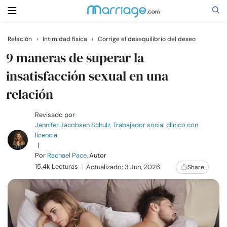
Relación
›
Intimidad física
›
Corrige el desequilibrio del deseo
Buscar
9 maneras de superar la
insatisfacción sexual en una
relación
Casarse
Revisado por
Relaciones
Jennifer Jacobsen Schulz, Trabajador social clínico con
licencia
|
Familia
Por
Rachael Pace
, Autor
15.4k Lecturas
Actualizado: 3 Jun, 2026
Share
Ayuda
Cursos