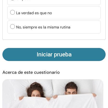
Recursos
La verdad es que no
Comunidad
No, siempre es la misma rutina
Encuentra un terapeuta
Idioma
ES
Iniciar prueba
Sobre nosotros
Contáctanos
Escríbenos
Publicidad con
nosotros
Acerca de este cuestionario
© Copyright 2026. Todos los derechos reservados.