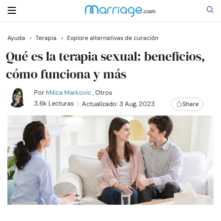
Ayuda
›
Terapia
›
Explore alternativas de curación
Buscar
Qué es la terapia sexual: beneficios,
cómo funciona y más
Casarse
Por
Milica Markovic
, Otros
3.6k Lecturas
Actualizado: 3 Aug, 2023
Share
Relaciones
Familia
Ayuda
Cursos