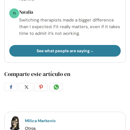
Natalia
N
Switching therapists made a bigger difference
than I expected. Fit really matters, even if it takes
time to admit it’s not working.
See what people are saying
Comparte este artículo en
Compartir
Compartir
Compartir
Compartir
en
en
en
por
Facebook
Twitter
Pinterest
WhatsApp
Milica Markovic
Otros