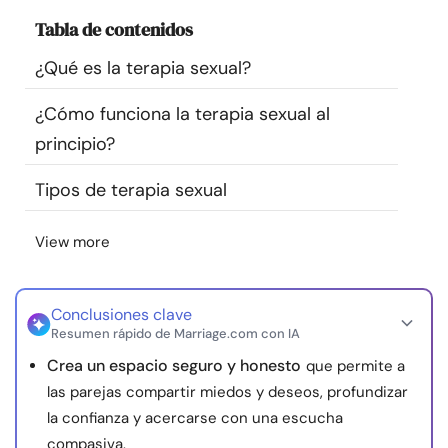
Recursos
Tabla de contenidos
¿Qué es la terapia sexual?
Comunidad
¿Cómo funciona la terapia sexual al
Encuentra un terapeuta
principio?
Tipos de terapia sexual
Idioma
ES
View more
Sobre nosotros
Contáctanos
Escríbenos
Publicidad con
nosotros
Conclusiones clave
© Copyright 2026. Todos los derechos reservados.
Resumen rápido de Marriage.com con IA
Crea un espacio seguro y honesto
que permite a
las parejas compartir miedos y deseos, profundizar
la confianza y acercarse con una escucha
compasiva.