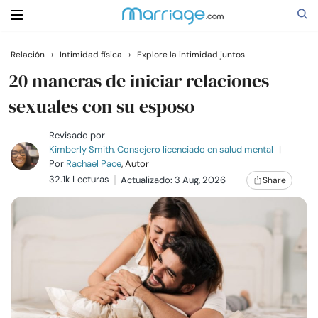
Relación
›
Intimidad física
›
Explore la intimidad juntos
Buscar
20 maneras de iniciar relaciones
sexuales con su esposo
Casarse
Revisado por
Kimberly Smith, Consejero licenciado en salud mental
|
Por
Rachael Pace
, Autor
Relaciones
32.1k Lecturas
Actualizado: 3 Aug, 2026
Share
Familia
Ayuda
Cursos