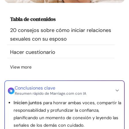
Recursos
Tabla de contenidos
Comunidad
20 consejos sobre cómo iniciar relaciones
Encuentra un terapeuta
sexuales con su esposo
Hacer cuestionario
Idioma
ES
View more
Sobre nosotros
Contáctanos
Escríbenos
Publicidad con
nosotros
Conclusiones clave
Resumen rápido de Marriage.com con IA
© Copyright 2026. Todos los derechos reservados.
Inicien juntos
para honrar ambas voces, compartir la
responsabilidad y profundizar la confianza,
planificando un momento de conexión y leyendo las
señales de los demás con cuidado.