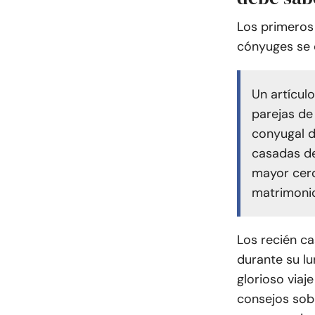
Los primeros
cónyuges se 
Un artícul
parejas de
conyugal d
casadas de
mayor cerc
matrimoni
Los recién c
durante su lu
glorioso viaj
consejos sob