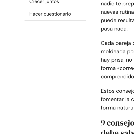
Crecer juntos
nadie te prep
nuevas rutina
Hacer cuestionario
puede resulta
pasa nada.
Cada pareja c
moldeada por
hay prisa, no
forma «corre
comprendidos
Estos consejo
fomentar la c
forma natural
9 consejo
debe sab