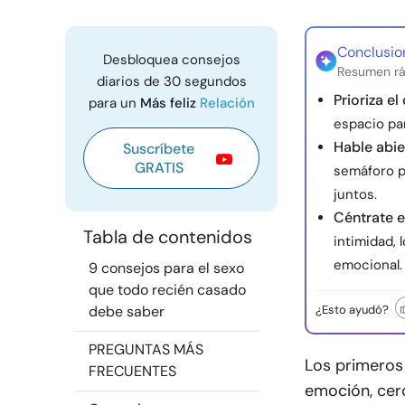
Conclusio
Desbloquea consejos
Resumen rá
diarios de 30 segundos
Prioriza e
para un
Más feliz
Relación
espacio par
Hable abi
Suscríbete
GRATIS
semáforo p
juntos.
Céntrate e
Tabla de contenidos
intimidad, 
emocional.
9 consejos para el sexo
que todo recién casado
debe saber
¿Esto ayudó?
PREGUNTAS MÁS
Los primeros
FRECUENTES
emoción, cerc