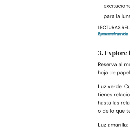
excitacion
para la lun
LECTURAS REL
7 maneras de iniciar la comunicación sexual y superar las dificultades que enfrenta
3. Explore 
Reserva al m
hoja de papel
Luz verde
: C
tienes relaci
hasta las rel
o de lo que t
Luz amarilla
: