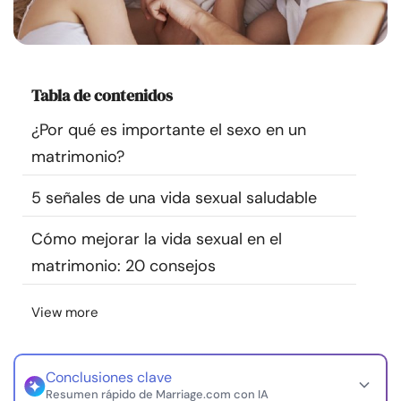
Recursos
Comunidad
Tabla de contenidos
Encuentra un terapeuta
¿Por qué es importante el sexo en un
matrimonio?
Idioma
ES
5 señales de una vida sexual saludable
Cómo mejorar la vida sexual en el
Sobre nosotros
Contáctanos
Escríbenos
Publicidad con
matrimonio: 20 consejos
nosotros
© Copyright 2026. Todos los derechos reservados.
View more
Conclusiones clave
Resumen rápido de Marriage.com con IA