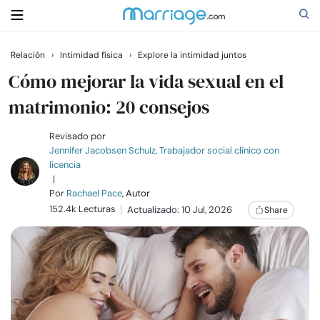
Relación
›
Intimidad física
›
Explore la intimidad juntos
Buscar
Cómo mejorar la vida sexual en el
matrimonio: 20 consejos
Casarse
Revisado por
Jennifer Jacobsen Schulz, Trabajador social clínico con
licencia
Relaciones
|
Por
Rachael Pace
, Autor
152.4k Lecturas
Familia
Actualizado: 10 Jul, 2026
Share
Ayuda
Cursos