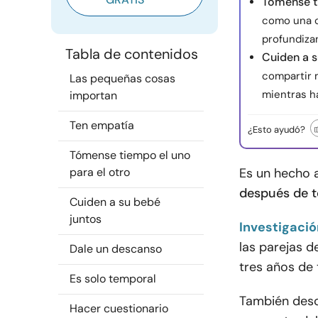
Tómense ti
como una c
profundizan
Tabla de contenidos
Cuiden a s
compartir 
Las pequeñas cosas
mientras ha
importan
Ten empatía
¿Esto ayudó?
Tómense tiempo el uno
para el otro
Es un hecho 
después de t
Cuiden a su bebé
juntos
Investigació
las parejas d
Dale un descanso
tres años de 
Es solo temporal
También desc
Hacer cuestionario