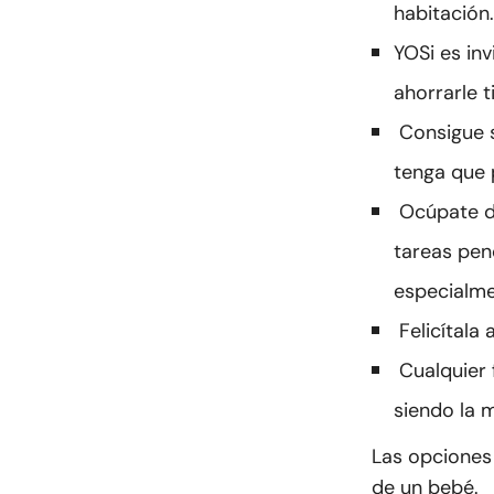
habitación.
YO
Si es in
ahorrarle 
Consigue s
tenga que 
Ocúpate de
tareas pend
especialme
Felicítala a
Cualquier
siendo la 
Las opciones 
de un bebé.