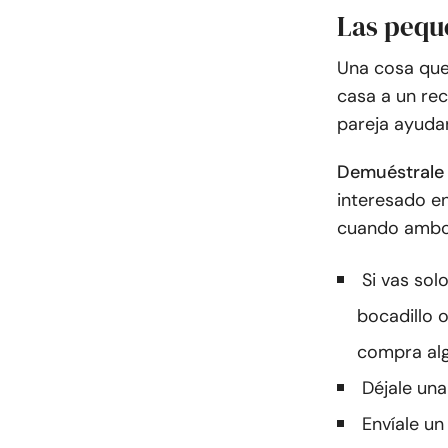
Las pequ
Una cosa que
casa a un re
pareja ayuda
Demuéstrale 
interesado en
cuando ambos
Si vas sol
bocadillo o
compra alg
Déjale una
Envíale un