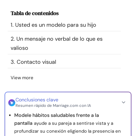
Recursos
Tabla de contenidos
Comunidad
1. Usted es un modelo para su hijo
2. Un mensaje no verbal de lo que es
Encuentra un terapeuta
valioso
Idioma
ES
3. Contacto visual
View more
Sobre nosotros
Contáctanos
Escríbenos
Publicidad con
nosotros
Conclusiones clave
© Copyright 2026. Todos los derechos reservados.
Resumen rápido de Marriage.com con IA
Modele hábitos saludables frente a la
pantalla
ayude a su pareja a sentirse vista y a
profundizar su conexión eligiendo la presencia en