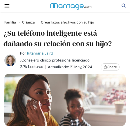
Familia
›
Crianza
›
Crear lazos afectivos con su hijo
Buscar
¿Su teléfono inteligente está
dañando su relación con su hijo?
Casarse
Por
Ritamaría Laird
, Consejero clínico profesional licenciado
2.7k Lecturas
Actualizado: 21 May, 2024
Share
Relaciones
Familia
Ayuda
Cursos